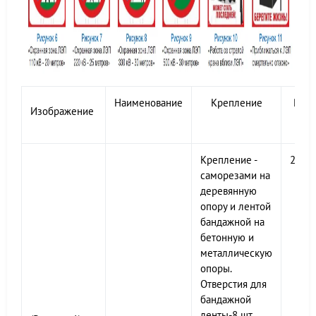
Наименование
Крепление
Разм
Изображение
Крепление -
200х
саморезами на
деревянную
опору и лентой
бандажной на
бетонную и
металлическую
опоры.
Отверстия для
бандажной
ленты-8 шт.