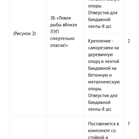
опоры.
Отверстия для
ЗБ «Ловля
бандажной
рыбы вблизи
ленты-8 шт.
ЛЭП
(Рисунок 2)
смертельно
Крепление -
200х
опасна!»
саморезами на
деревянную
опору и лентой
бандажной на
бетонную и
металлическую
опоры.
Отверстия для
бандажной
ленты-8 шт.
Поставляется в
700х
комплекте со
стойкой и