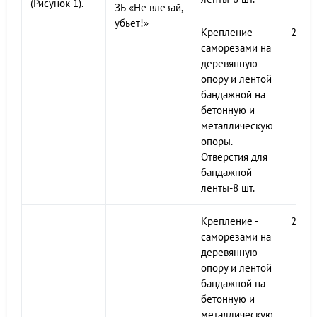
(Рисунок 1).
ЗБ «Не влезай,
убьет!»
Крепление -
200х
саморезами на
деревянную
опору и лентой
бандажной на
бетонную и
металлическую
опоры.
Отверстия для
бандажной
ленты-8 шт.
Крепление -
200х
саморезами на
деревянную
опору и лентой
бандажной на
бетонную и
металлическую