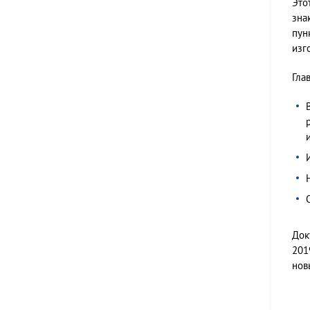
Это
зна
пун
изг
Гла
Док
201
нов