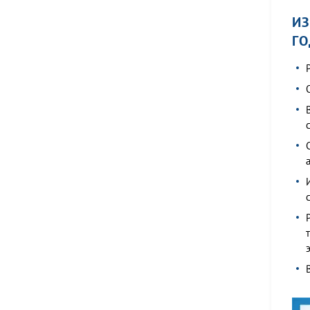
ИЗ
ГО