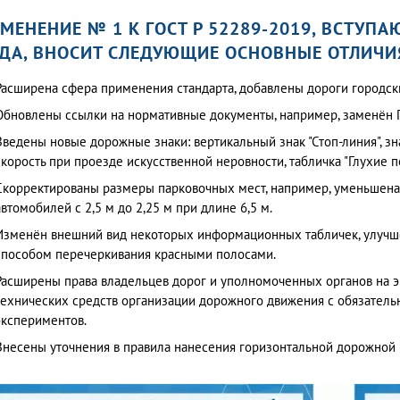
МЕНЕНИЕ № 1 К ГОСТ Р 52289-2019, ВСТУПА
ДА, ВНОСИТ СЛЕДУЮЩИЕ ОСНОВНЫЕ ОТЛИЧИ
Расширена сфера применения стандарта, добавлены дороги городски
Обновлены ссылки на нормативные документы, например, заменён Г
Введены новые дорожные знаки: вертикальный знак "Стоп-линия", з
скорость при проезде искусственной неровности, табличка "Глухие 
Скорректированы размеры парковочных мест, например, уменьшена
автомобилей с 2,5 м до 2,25 м при длине 6,5 м.
Изменён внешний вид некоторых информационных табличек, улучш
способом перечеркивания красными полосами.
Расширены права владельцев дорог и уполномоченных органов на
технических средств организации дорожного движения с обязате
экспериментов.
Внесены уточнения в правила нанесения горизонтальной дорожной 