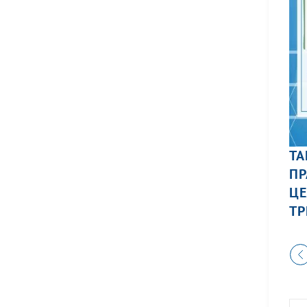
ТА
ПР
ЦЕ
ТР