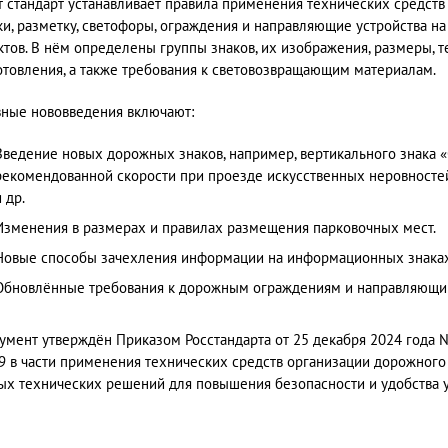
т стандарт устанавливает правила применения технических средст
ки, разметку, светофоры, ограждения и направляющие устройства н
ктов. В нём определены группы знаков, их изображения, размеры, 
отовления, а также требования к световозвращающим материалам.
вные нововведения включают:
Введение новых дорожных знаков, например, вертикального знака «С
рекомендованной скорости при проезде искусственных неровносте
и др.
Изменения в размерах и правилах размещения парковочных мест.
Новые способы зачехления информации на информационных знаках
Обновлённые требования к дорожным ограждениям и направляющим
умент утверждён Приказом Росстандарта от 25 декабря 2024 года №
9 в части применения технических средств организации дорожного
ых технических решений для повышения безопасности и удобства у