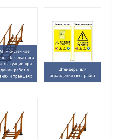
АП – системное
 для безопасного
 и эвакуации при
Штендеры для
едении работ в
ограждения мест работ
анах и траншеях