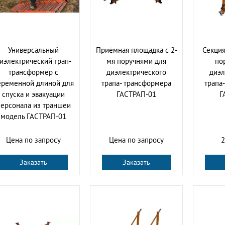
Универсальный
Приёмная площадка с 2-
Секция
иэлектрический трап-
мя поручнями для
по
трансформер с
диэлектрического
диэл
еременной длиной для
трапа- трансформера
трапа
спуска и эвакуации
ГАСТРАП-01
Г
ерсонала из траншеи
модель ГАСТРАП-01
Цена по запросу
Цена по запросу
2
Заказать
Заказать