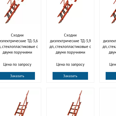
Сходни
Сходни
иэлектрические ТД-3,6
диэлектрические ТД-3,9
диэлект
, стеклопластиковые с
дп, стеклопластиковые с
дп, сте
двумя поручнями
двумя поручнями
дву
Цена по запросу
Цена по запросу
Цен
Заказать
Заказать