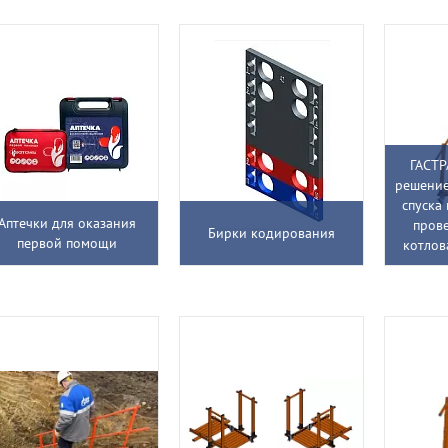
ГАСТР
решение
спуска
Аптечки для оказания
пров
Бирки кодирования
первой помощи
котлов