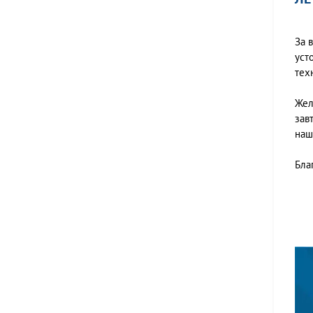
За 
уст
тех
Жел
зав
наш
Бла