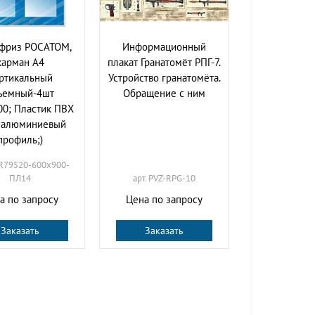
 фриз РОСАТОМ,
Информационный
карман А4
плакат Гранатомёт РПГ-7.
ртикальный
Устройство гранатомёта.
ъемный-4шт
Обращение с ним
00; Пластик ПВХ
, алюминиевый
профиль;)
BR79520-600х900-
ПЛ14
арт. PVZ-RPG-10
а по запросу
Цена по запросу
Заказать
Заказать