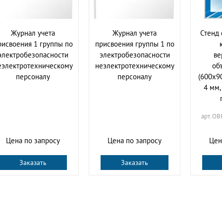
Журнал учета
Журнал учета
Стенд
рисвоения 1 группы по
присвоения группы 1 по
электробезопасности
электробезопасности
ве
еэлектротехническому
неэлектротехническому
об
персоналу
персоналу
(600х9
4 мм
арт. O
Цена по запросу
Цена по запросу
Цен
Заказать
Заказать