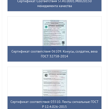
Сертификат Соответствия ST.RU.0001.M0020150
менеджмента качества
Сертификат соответствия 06109. Конусы, солдатик, веха
ГОСТ 32758-2014
Сертификат соответствия 03510. Ленты сигнальные ГОСТ
Р 12.4.026-2015