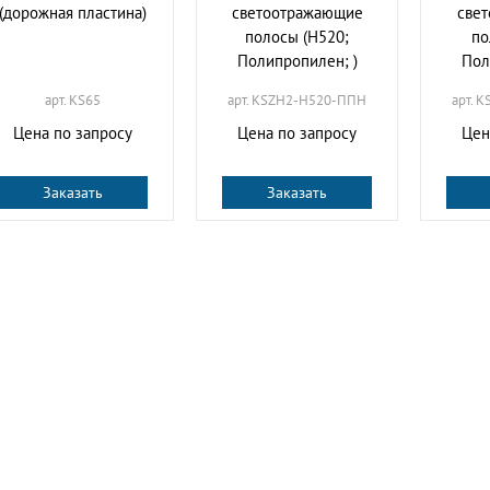
(дорожная пластина)
светоотражающие
све
полосы (H520;
по
Полипропилен; )
Пол
арт. KS65
арт. KSZH2-H520-ППН
арт. 
Цена по запросу
Цена по запросу
Цен
Заказать
Заказать