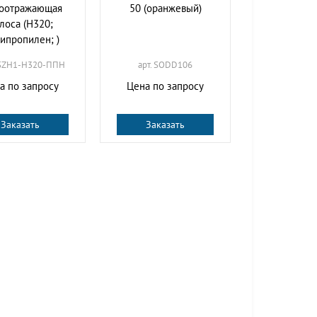
тоотражающая
50 (оранжевый)
лоса (H320;
ипропилен; )
KSZH1-H320-ППН
арт. SODD106
а по запросу
Цена по запросу
Заказать
Заказать