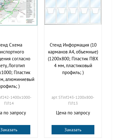
тенд Схема
Стенд Информация (10
анспортного
карманов А4, объемные)
ения согласно
(1200х800; Пластик ПВХ
ету, Логотип
4 мм, пластиковый
х1000; Пластик
профиль; )
мм, алюминиевый
профиль; )
inf242-1400х1000-
арт. STinf243-1200х800-
ПЛ14
ПЛ13
а по запросу
Цена по запросу
Заказать
Заказать