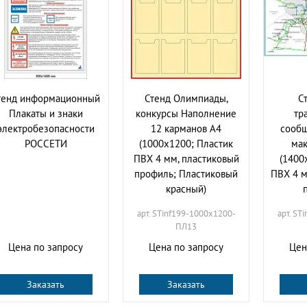
тенд информационный
Стенд Олимпиады,
С
Плакаты и знаки
конкурсы Наполнение
тр
электробезопасности
12 карманов А4
сообщ
РОССЕТИ
(1000х1200; Пластик
мак
ПВХ 4 мм, пластиковый
(1400
профиль; Пластиковый
ПВХ 4 
красный)
арт. STinf199-1000х1200-
арт. ST
ПЛ13
Цена по запросу
Цена по запросу
Цен
Заказать
Заказать