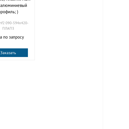
, алюминиевый
профиль; )
inf2 090-594х420-
ПЛАП3
а по запросу
Заказать