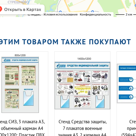
 ЭТИМ ТОВАРОМ ТАКЖЕ ПОКУПАЮТ
енд СИЗ, 3 плаката А3,
Стенд Средства защиты,
Сте
 объемный карман А4
7 плакатов военные
при
800х1200; Пластик ПВХ
знания А3, 2 кармана А4.
(594х4