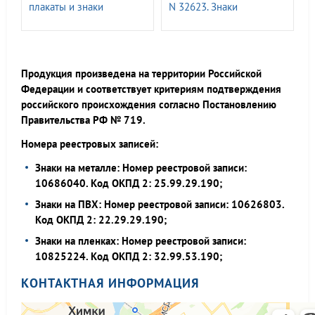
плакаты и знаки
N 32623. Знаки
электробезопасности N
безопасности и
0151277. СО 153-
информационные щиты
34.03.603-2003, СТО
для ПАО «РОССЕТИ» СТО
34.01.-30.1-001-2016
34.01-24-001-2015
Продукция произведена на территории Российской
Федерации и соответствует критериям подтверждения
российского происхождения согласно Постановлению
Правительства РФ № 719.
Номера реестровых записей:
Знаки на металле: Номер реестровой записи:
10686040. Код ОКПД 2: 25.99.29.190;
Знаки на ПВХ: Номер реестровой записи: 10626803.
Код ОКПД 2: 22.29.29.190;
Знаки на пленках: Номер реестровой записи:
10825224. Код ОКПД 2: 32.99.53.190;
КОНТАКТНАЯ ИНФОРМАЦИЯ