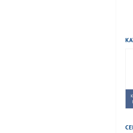
КА
К
С