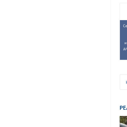
Се
и
д
РЕ