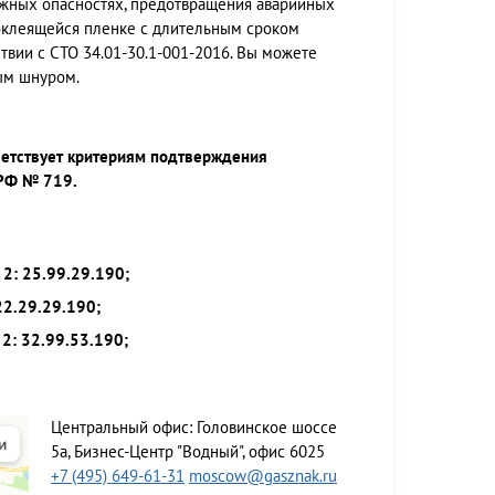
жных опасностях, предотвращения аварийных
моклеящейся пленке с длительным сроком
ствии с СТО 34.01-30.1-001-2016. Вы можете
ым шнуром.
ветствует критериям подтверждения
 РФ № 719.
2: 25.99.29.190;
22.29.29.190;
2: 32.99.53.190;
Центральный офис:
Головинское шоссе
5а, Бизнес-Центр "Водный", офис 6025
+7 (495) 649-61-31
moscow@gasznak.ru