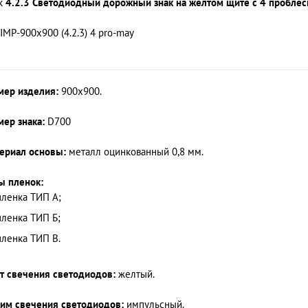
к
4.2.3 Светодиодный дорожный знак на желтом щите с 4 пробле
 IMP-900x900 (4.2.3) 4 pro-may
мер изделия:
900x900.
мер знака:
D700
ериал основы:
металл оцинкованный 0,8 мм.
ы пленок:
пленка ТИП А;
пленка ТИП Б;
пленка ТИП В.
т свечения светодиодов:
желтый.
им свечения светодиодов:
импульсный.