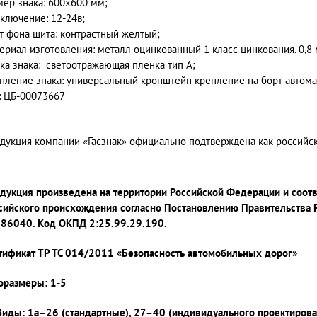
мер знака: 600x600 мм;
ключение: 12-24в;
т фона щита: контрастный желтый;
ериал изготовления: металл оцинкованный 1 класс цинкования. 0,8
ка знака: светоотражающая пленка тип А;
пление знака: универсальный кронштейн крепление на борт автом
: ЦБ-00073667
дукция компании «Гасзнак» официально подтверждена как россий
дукция произведена на территории Российской Федерации и соот
сийского происхождения согласно Постановлению Правительства 
86040. Код ОКПД 2:25.99.29.190.
тификат ТР ТС 014/2011 «Безопасность автомобильных дорог»
оразмеры: 1-5
Виды: 1а–26 (стандартные), 27–40 (индивидуального проектирова