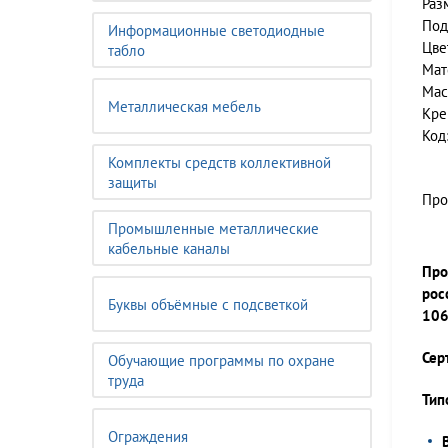
Раз
Под
Информационные светодиодные
Цве
табло
Мат
Мас
Металлическая мебель
Кре
Код
Комплекты средств коллективной
защиты
Про
Промышленные металлические
кабельные каналы
Про
рос
Буквы объёмные с подсветкой
106
Сер
Обучающие программы по охране
труда
Тип
Ограждения