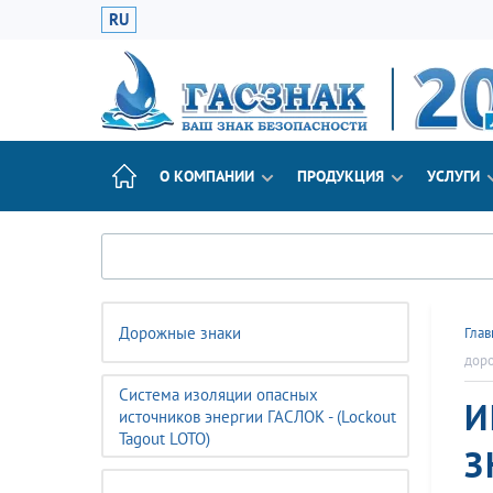
RU
О КОМПАНИИ
ПРОДУКЦИЯ
УСЛУГИ
Дорожные знаки
Глав
доро
Система изоляции опасных
И
источников энергии ГАСЛОК - (Lockout
Tagout LOTO)
З