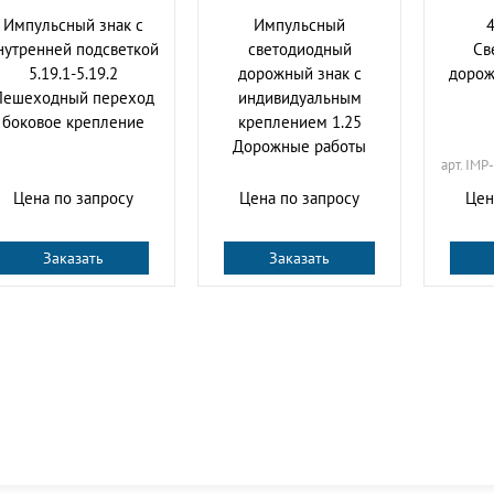
Импульсный знак с
Импульсный
4
нутренней подсветкой
cветодиодный
Св
5.19.1-5.19.2
дорожный знак с
дорож
Пешеходный переход
индивидуальным
боковое крепление
креплением 1.25
Дорожные работы
арт. IMP-
Цена по запросу
Цена по запросу
Цен
Заказать
Заказать