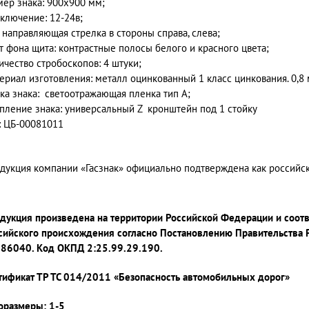
мер знака: 900x900 мм;
ключение: 12-24в;
: направляющая стрелка в стороны справа, слева;
т фона щита: контрастные полосы белого и красного цвета;
ичество стробоскопов: 4 штуки;
ериал изготовления: металл оцинкованный 1 класс цинкования. 0,8
ка знака: светоотражающая пленка тип А;
пление знака: универсальный Z кронштейн под 1 стойку
: ЦБ-00081011
дукция компании «Гасзнак» официально подтверждена как россий
дукция произведена на территории Российской Федерации и соот
сийского происхождения согласно Постановлению Правительства 
86040. Код ОКПД 2:25.99.29.190.
тификат ТР ТС 014/2011 «Безопасность автомобильных дорог»
оразмеры: 1-5