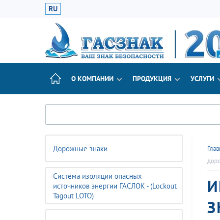
RU
О КОМПАНИИ
ПРОДУКЦИЯ
УСЛУГИ
Дорожные знаки
Глав
доро
Система изоляции опасных
И
источников энергии ГАСЛОК - (Lockout
Tagout LOTO)
З