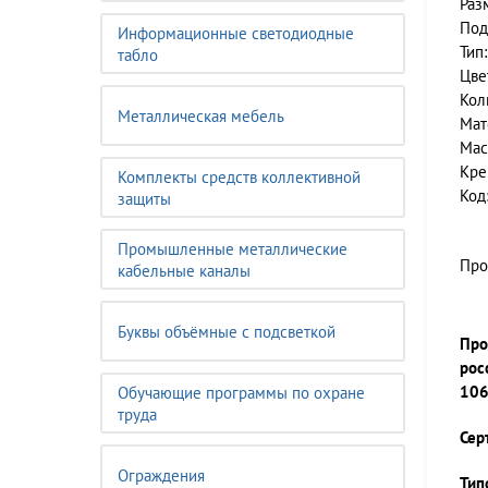
Раз
Под
Информационные светодиодные
Тип
табло
Цве
Кол
Металлическая мебель
Мат
Мас
Кре
Комплекты средств коллективной
Код
защиты
Промышленные металлические
Про
кабельные каналы
Буквы объёмные с подсветкой
Про
рос
106
Обучающие программы по охране
труда
Сер
Ограждения
Тип