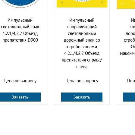
Импульсный
Импульсный
И
светодиодный знак
направляющий
cв
4.2.1/4.2.2 Объезд
cветодиодный
доро
препятствия D900
дорожный знак со
строб
стробоскопами
О
4.2.1/4.2.2 Объезд
максим
препятствия справа/
слева
Цена по запросу
Цена по запросу
Цен
Заказать
Заказать