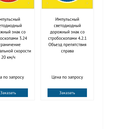
мпульсный
Импульсный
етодиодный
cветодиодный
жный знак со
дорожный знак со
оскопами 3.24
стробоскопами 4.2.1
граничение
Объезд препятствия
альной скорости
справа
20 км/ч
а по запросу
Цена по запросу
Заказать
Заказать