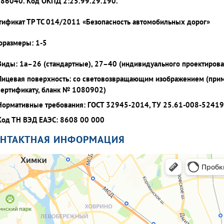
86040. Код ОКПД 2:25.99.29.190.
тификат ТР ТС 014/2011 «Безопасность автомобильных дорог»
оразмеры: 1-5
Виды: 1а–26 (стандартные), 27–40 (индивидуального проектирова
Лицевая поверхность: со световозвращающим изображением (при
сертификату, бланк № 1080902)
Нормативные требования: ГОСТ 32945-2014, ТУ 25.61-008-5241
Код ТН ВЭД ЕАЭС: 8608 00 000
ОНТАКТНАЯ ИНФОРМАЦИЯ