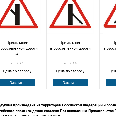
Примыкание
Примыкание
П
торостепенной дороги
второстепенной дороги
второс
(4)
арт. 2.3.5
арт. 2.3.6
Цена по запросу
Цена по запросу
Цен
Заказать
Заказать
дукция произведена на территории Российской Федерации и соот
сийского происхождения согласно Постановлению Правительства 