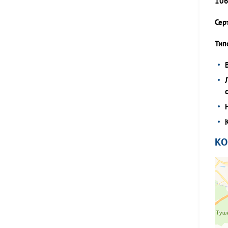
106
Сер
Тип
К