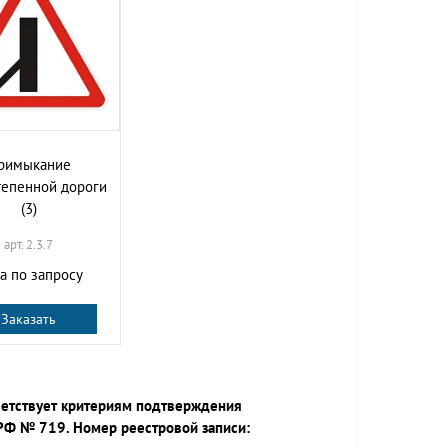
римыкание
тепенной дороги
(3)
арт. 2.3.7
а по запросу
Заказать
ветствует критериям подтверждения
РФ № 719. Номер реестровой записи: