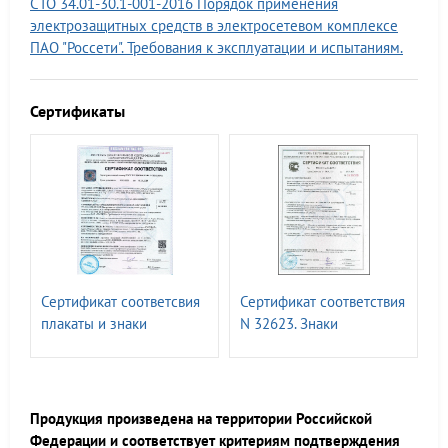
СТО 34.01-30.1-001-2016 Порядок применения
электрозащитных средств в электросетевом комплексе
ПАО "Россети". Требования к эксплуатации и испытаниям.
Сертификаты
Сертификат соответсвия
Сертификат соответствия
плакаты и знаки
N 32623. Знаки
электробезопасности N
безопасности и
0151277. СО 153-
информационные щиты
34.03.603-2003, СТО
для ПАО «РОССЕТИ» СТО
34.01.-30.1-001-2016
34.01-24-001-2015
Продукция произведена на территории Российской
Федерации и соответствует критериям подтверждения