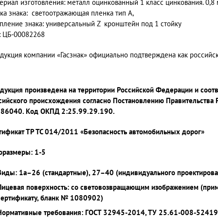
ериал изготовления: металл оцинкованный 1 класс цинкования. 0,8
ка знака: светоотражающая пленка тип А,
пление знака: универсальный Z кронштейн под 1 стойку
: ЦБ-00082268
дукция компании «Гасзнак» официально подтверждена как россий
дукция произведена на территории Российской Федерации и соот
сийского происхождения согласно Постановлению Правительства 
86040. Код ОКПД 2:25.99.29.190.
тификат ТР ТС 014/2011 «Безопасность автомобильных дорог»
оразмеры: 1-5
Виды: 1а–26 (стандартные), 27–40 (индивидуального проектирова
Лицевая поверхность: со световозвращающим изображением (при
сертификату, бланк № 1080902)
Нормативные требования: ГОСТ 32945-2014, ТУ 25.61-008-5241