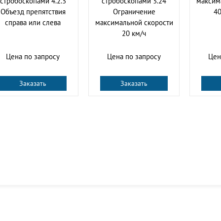
стробоскопами 4.2.3
стробоскопами 3.24
максим
Объезд препятствия
Ограничение
40
справа или слева
максимальной скорости
20 км/ч
Цена по запросу
Цена по запросу
Цен
Заказать
Заказать