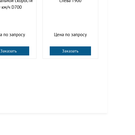
альной скорости
слева Т900
 км/ч D700
а по запросу
Цена по запросу
Заказать
Заказать