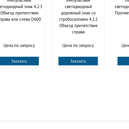
Импульсный
Импульсный
И
етодиодный знак 4.2.3
cветодиодный
светоди
Объезд препятствия
дорожный знак со
Прочие
права или слева D600
стробоскопами 4.2.1
Объезд препятствия
справа
Цена по запросу
Цена по запросу
Цен
Заказать
Заказать