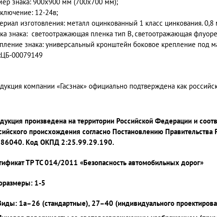
мер знака: 900x900 мм (700х700 мм);
ключение: 12-24в;
ериал изготовления: металл оцинкованный 1 класс цинкования. 0,8
ка знака: светоотражающая пленка тип В, светоотражающая флуоре
пление знака: универсальный кронштейн боковое крепление под м
:ЦБ-00079149
дукция компании «Гасзнак» официально подтверждена как россий
дукция произведена на территории Российской Федерации и соот
сийского происхождения согласно Постановлению Правительства 
86040. Код ОКПД 2:25.99.29.190.
тификат ТР ТС 014/2011 «Безопасность автомобильных дорог»
оразмеры: 1-5
Виды: 1а–26 (стандартные), 27–40 (индивидуального проектирова