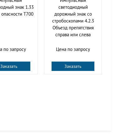
мпульсный
Импульсный
одный знак 1.33
cветодиодный
 опасности Т700
дорожный знак со
стробоскопами 4.2.3
Объезд препятствия
справа или слева
а по запросу
Цена по запросу
Заказать
Заказать