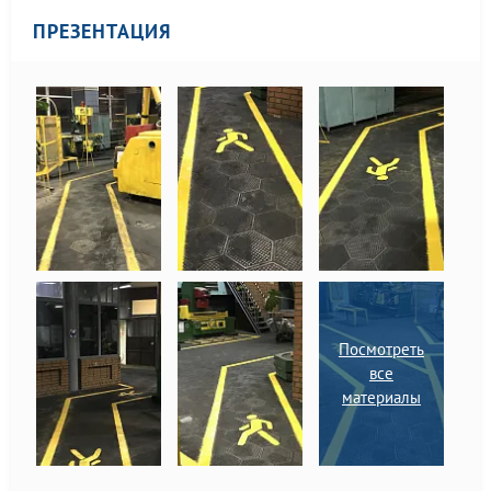
разметка сигнальная.
окраска,
Назначение и правила
предупреждающие
ПРЕЗЕНТАЦИЯ
применения. Общие
знаки и
технические
маркировочные
требования и
щитки
характеристики.
Методы испытаний
Посмотреть
все
материалы