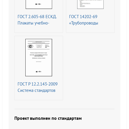
ГОСТ 2.605-68 ЕСКД.
ГОСТ 14202-69
Плакаты учебно-
«Трубопроводы
технические. Общие
промышленных
технические
предприятий.
требования (с
Опознавательная
Изменениями N 1, 2)
окраска,
предупреждающие
знаки и
маркировочные
щитки
ГОСТ Р 12.2.143-2009
Система стандартов
безопасности труда
(ССБТ). Системы
фотолюминесцентные
эвакуационные.
Проект выполнен по стандартам
Требования и методы
контроля (с