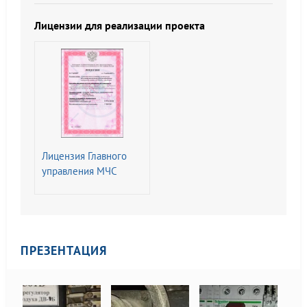
Изменением N 1)
Лицензии для реализации проекта
Лицензия Главного
управления МЧС
России на
Деятельность по
монтажу,
техническому
обслуживанию и
ПРЕЗЕНТАЦИЯ
ремонту средств
обеспечения
пожарной
безопасности зданий