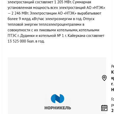
электростанций составляет 1 205 МВт. Суммарная
установленная мощность всех электростанций АО «НТЭК»
— 2 246 МВт. Электростанции АО «НТЭК» вырабатывают
более 9 млрд. кВт/час электроэнергии в год. Отпуск
тепловой энергии теплоэлектроцентралями в
совокупности с их пиковыми котельными, котельными
ПТЭС г. Дудинки и котельной № 1 г. Кайеркана составляет
13 525 000 Гкал. в год.
Р
К
к
г.
Н
Г
р
2