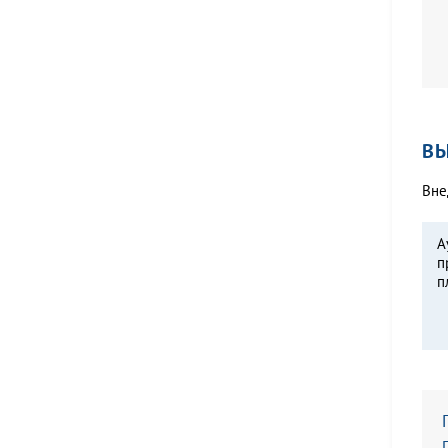
В
Вне
А
п
п