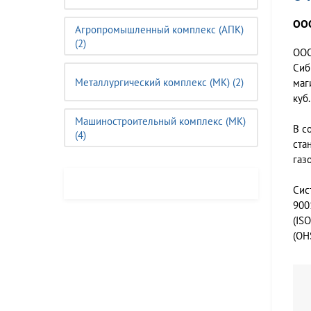
ООО
Агропромышленный комплекс (АПК)
(2)
ООО
Сиб
Металлургический комплекс (МК) (2)
маг
куб.
Машиностроительный комплекс (MК)
В с
(4)
ста
газ
Сис
900
(IS
(OH