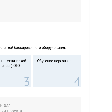
оставкой блокировочного оборудования.
тка технической
Обучение персонала
тации (LOTO
и для
ции проекта