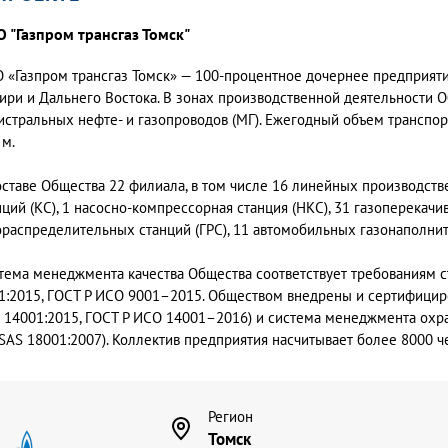
 "Газпром трансгаз Томск"
 «Газпром трансгаз Томск» — 100-процентное дочернее предприяти
ири и Дальнего Востока. В зонах производственной деятельности Об
истральных нефте- и газопроводов (МГ). Ежегодный объем транспо
 м.
оставе Общества 22 филиала, в том числе 16 линейных производст
нций (КС), 1 насосно-компрессорная станция (НКС), 31 газоперекачи
ораспределительных станций (ГРС), 11 автомобильных газонаполни
тема менеджмента качества Общества соответствует требованиям с
1:2015, ГОСТ Р ИСО 9001–2015. Обществом внедрены и сертифици
O 14001:2015, ГОСТ Р ИСО 14001–2016) и система менеджмента ох
SAS 18001:2007). Коллектив предприятия насчитывает более 8000 че
Регион
Томск