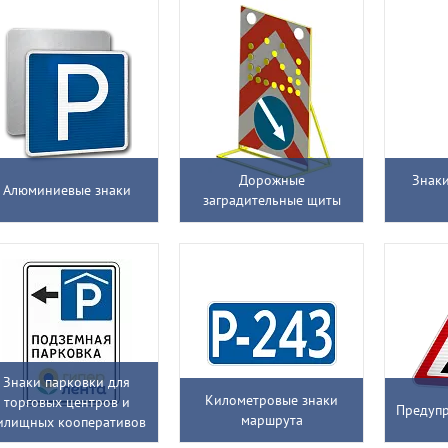
Дорожные
Знаки
Алюминиевые знаки
заградительные щиты
Знаки парковки для
Километровые знаки
торговых центров и
Предуп
маршрута
илищных кооперативов