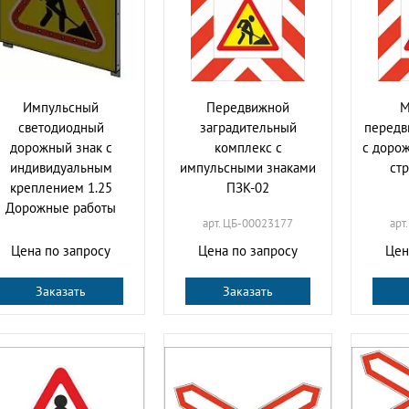
Импульсный
Передвижной
М
cветодиодный
заградительный
передв
дорожный знак с
комплекс с
с доро
индивидуальным
импульсными знаками
ст
креплением 1.25
ПЗК-02
Дорожные работы
арт. ЦБ-00023177
арт
Цена по запросу
Цена по запросу
Цен
Заказать
Заказать