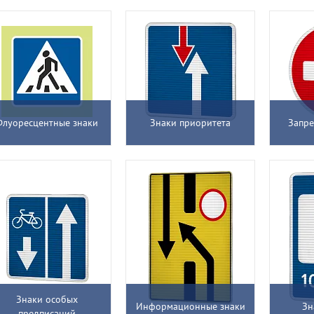
Флуоресцентные знаки
Знаки приоритета
Запр
Знаки особых
Информационные знаки
Зн
предписаний