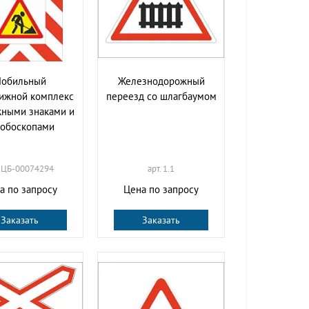
обильный
Железнодорожный
ижной комплекс
переезд со шлагбаумом
жными знаками и
робоскопами
. ЦБ-00074294
арт. 1.1
а по запросу
Цена по запросу
Заказать
Заказать